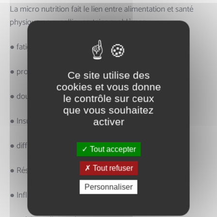
La ​micro nutrition​ fait le lien entre alimentation et santé
physique pour pallier certains problèmes :
● fatigue chronique
● problèmes de digestion
Ce site utilise des
cookies et vous donne
● douleurs articulaire
le contrôle sur ceux
que vous souhaitez
● Insulinorésistance
activer
● difficultés à perdre du poids
Tout accepter
● Résistance interne
Tout refuser
Personnaliser
● Inflammation de bas grade