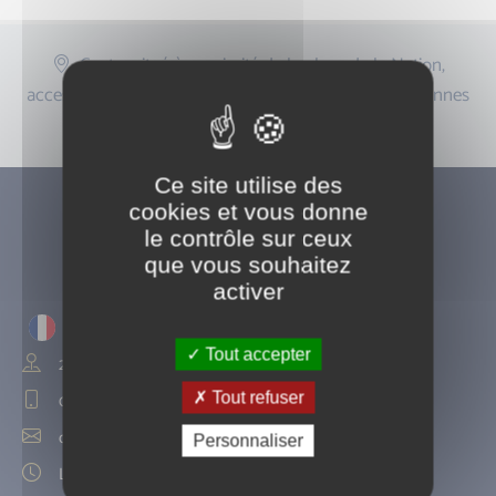
Centre situé à proximité de la place de la Nation,
accessible depuis Paris 11, Paris 12, Saint-Mandé, Vincennes
et Montreuil.
Ce site utilise des
cookies et vous donne
le contrôle sur ceux
que vous souhaitez
activer
Tout accepter
24 place de la nation, Paris 12ème
Tout refuser
01 43 44 78 97
centrenation24@gmail.com
Personnaliser
Lun – Sam : 9h00 – 19h00