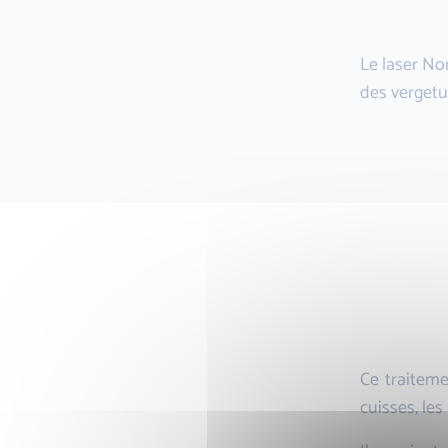
Le laser No
des vergetu
Ce traiteme
cuisses, les