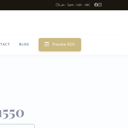
Lun - Sam : 10h - 19h
Prendre RDV
TACT
BLOG
1550