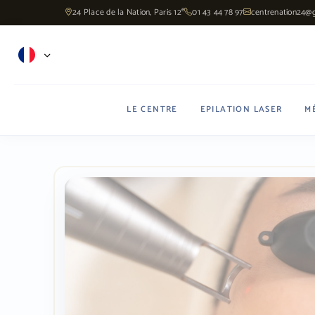
Panneau de gestion des cookies
e
24 Place de la Nation, Paris 12
01 43 44 78 97
centrenation24@
LE CENTRE
EPILATION LASER
M
Introduction
Vergetures
Indications