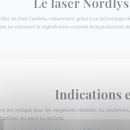
Le laser Nordlys
rdlys de chez Candela, notamment grâce à sa technologie de 
res en stimulant la régénération cutanée et la production de
Indications 
nt est indiqué pour les vergetures récentes ou anciennes,
 hanches, les seins ou les bras.