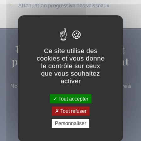
Atténuation progressive des vaisseaux
Un bilan vasculaire est
Ce site utilise des
parfois nécessaire avant
cookies et vous donne
le contrôle sur ceux
traitement
que vous souhaitez
activer
Nos médecins sont à votre écoute pour répondre à
vos questions.
Tout accepter
Tout refuser
Prendre rendez-vous
Personnaliser